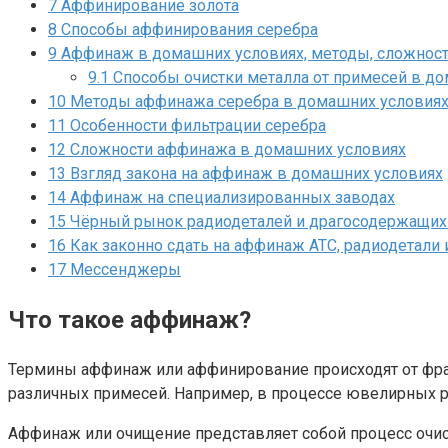
7
Аффинирование золота
8
Способы аффинирования серебра
9
Аффинаж в домашних условиях, методы, сложности
9.1
Способы очистки металла от примесей в д
10
Методы аффинажа серебра в домашних условия
11
Особенности фильтрации серебра
12
Сложности аффинажа в домашних условиях
13
Взгляд закона на аффинаж в домашних условиях
14
Аффинаж на специализированных заводах
15
Чёрный рынок радиодеталей и драгосодержащих 
16
Как законно сдать на аффинаж АТС, радиодетали
17
Мессенджеры
Что такое аффинаж?
Термины аффинаж или аффинирование происходят от фран
различных примесей. Например, в процессе ювелирных р
Аффинаж или очищение представляет собой процесс очис