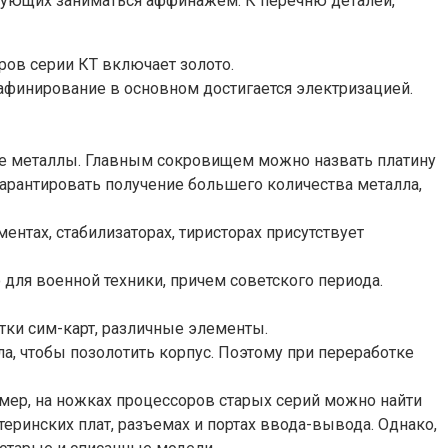
ирующих заниматься аффинажем. К перечню деталей,
ров серии КТ включает золото.
афинирование в основном достигается электризацией.
ые металлы. Главным сокровищем можно назвать платину
гарантировать получение большего количества металла,
нтах, стабилизаторах, тиристорах присутствует
для военной техники, причем советского периода.
тки сим-карт, различные элементы.
, чтобы позолотить корпус. Поэтому при переработке
мер, на ножках процессоров старых серий можно найти
ринских плат, разъемах и портах ввода-вывода. Однако,