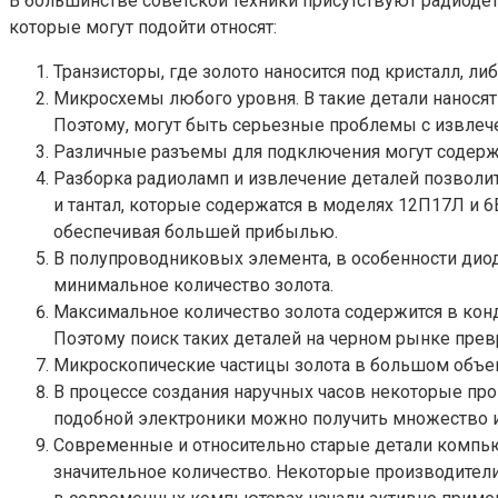
В большинстве советской техники присутствуют радиоде
которые могут подойти относят:
Транзисторы, где золото наносится под кристалл, л
Микросхемы любого уровня. В такие детали нанося
Поэтому, могут быть серьезные проблемы с извлеч
Различные разъемы для подключения могут содержа
Разборка радиоламп и извлечение деталей позволи
и тантал, которые содержатся в моделях 12П17Л и 
обеспечивая большей прибылью.
В полупроводниковых элемента, в особенности диод
минимальное количество золота.
Максимальное количество золота содержится в конд
Поэтому поиск таких деталей на черном рынке прев
Микроскопические частицы золота в большом объеме
В процессе создания наручных часов некоторые про
подобной электроники можно получить множество 
Современные и относительно старые детали компью
значительное количество. Некоторые производители