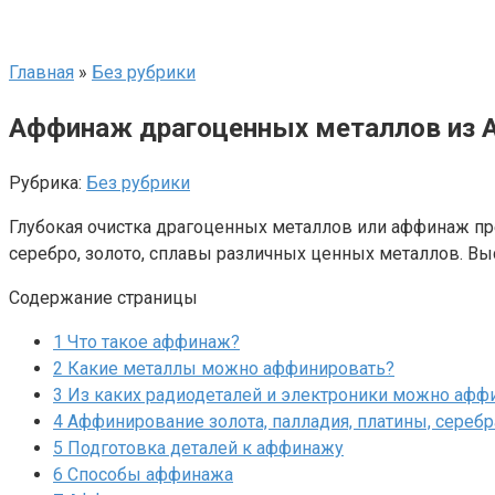
Главная
»
Без рубрики
Аффинаж драгоценных металлов из А
Рубрика:
Без рубрики
Глубокая очистка драгоценных металлов или аффинаж пр
серебро, золото, сплавы различных ценных металлов. Вы
Содержание страницы
1
Что такое аффинаж?
2
Какие металлы можно аффинировать?
3
Из каких радиодеталей и электроники можно афф
4
Аффинирование золота, палладия, платины, сереб
5
Подготовка деталей к аффинажу
6
Способы аффинажа