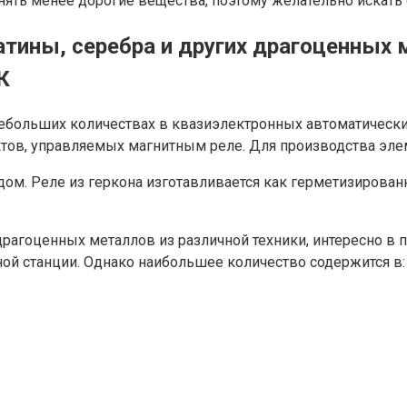
ять менее дорогие вещества, поэтому желательно искать 
атины, серебра и других драгоценных
СК
в небольших количествах в квазиэлектронных автоматическ
тов, управляемых магнитным реле. Для производства элем
м. Реле из геркона изготавливается как герметизированн
агоценных металлов из различной техники, интересно в п
ой станции. Однако наибольшее количество содержится в: