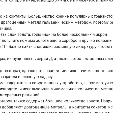
тали, которые интересны для химиков и инженеров, план
ибо на контакты. Большинство крайне популярных транзисто
т драгоценный металл гальваническим методом, поэтому р
ением.
ть слой золота, толщиной не более нескольких микрон.
т получить помимо золота ещё и серебро и другие полезн
6В1П. Важно найти специализированную литературу, чтобы 
ах, выпущенных в серии Д, а также фотоэлектронных элеме
енсаторах, однако это справедливо исключительно только 
ращается в сложную задачу.
 содержатся в современных устройствах, например, учас
изводители использовали минимальное количество металла
интересных решений.
теров также содержат большое количество золота. Напри
 добавляют драгоценные металлы в контакты сокетов мате